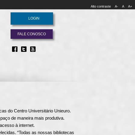
Alto contraste
A-
A
A+
LOGIN
FALE CONOSCO
cas do Centro Universitário Unieuro.
spaço de maneira mais produtiva.
Facebook
Twitter
Youtube
Instagram
cesso à internet.
lecidas. “Todas as nossas bibliotecas