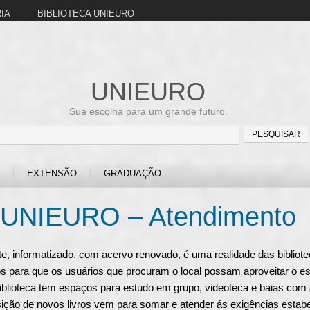
IA
BIBLIOTECA UNIEURO
UNIEURO
Sua escolha para um grande futuro.
EXTENSÃO
GRADUAÇÃO
o UNIEURO – Atendimento
e, informatizado, com acervo renovado, é uma realidade das bibliote
s para que os usuários que procuram o local possam aproveitar o e
blioteca tem espaços para estudo em grupo, videoteca e baias com a
sição de novos livros vem para somar e atender ás exigências estabe