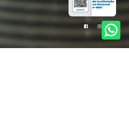
 o
EAD (Ensino a
 vai garantir o