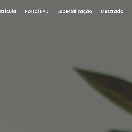
trícula
Portal EAD
Especialização
Mestrado