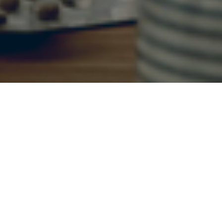
lher o ensino
Presencial
, ou
 sua rotina à Graduação que
ocê.